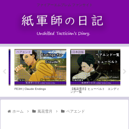
ファイアーエムブレム ファンサイト
ペアエンド
日本語版
誕
一覧
FE3H | Claude Endings
【風花雪月】ヒューベルト エンディ
日付
ング一覧
ホーム
風花雪月
ペアエンド